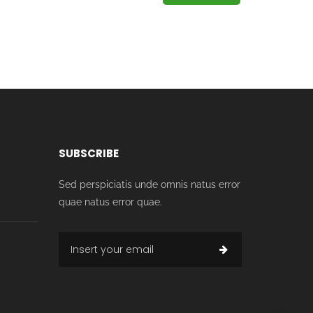
SUBSCRIBE
Sed perspiciatis unde omnis natus error
quae natus error quae.