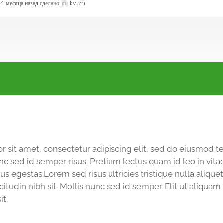
 4 месяца назад
сделано
kvtzn
.
 sit amet, consectetur adipiscing elit, sed do eiusmod te
c sed id semper risus. Pretium lectus quam id leo in vita
egestas.Lorem sed risus ultricies tristique nulla aliquet.
licitudin nibh sit. Mollis nunc sed id semper. Elit ut aliqua
it.