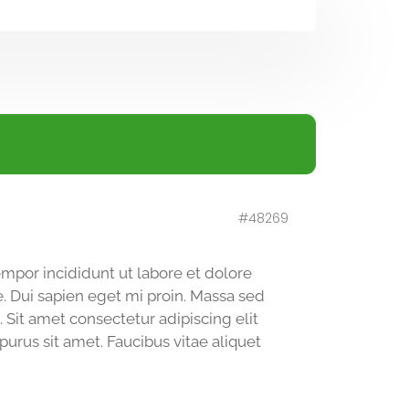
#48269
mpor incididunt ut labore et dolore
e. Dui sapien eget mi proin. Massa sed
 Sit amet consectetur adipiscing elit
m purus sit amet. Faucibus vitae aliquet