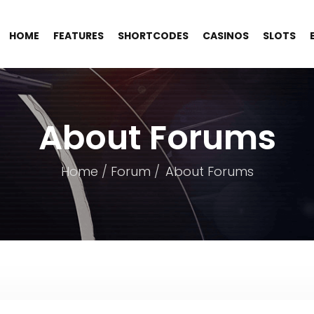
HOME
FEATURES
SHORTCODES
CASINOS
SLOTS
About Forums
Home
Forum
About Forums