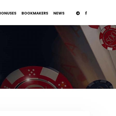
BONUSES
BOOKMAKERS
NEWS